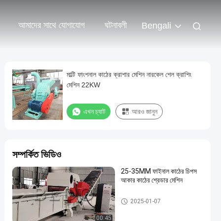
আমাদের সাথে যোগাযোগ
ঘটনাবলী
Bengali
মাল্টি ফাংশনাল কাঠের ক্রাশার মেশিন নারকেল শেল ক্রাশিং
মেশিন 22KW
এখন চ্যাট
আরও জানুন
সম্পর্কিত ভিডিও
25-35MM ফাইনাল কাঠের চিপস
আকার কাঠের শ্রেডার মেশিন
কাঠ পেষণকারী মেশিন
2025-01-07
00:45