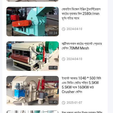
মোবাইল ডিজেল ইঞ্জিন ইন্ডাস্ট্রিয়াল
কাঠের হ্যামার মিল 2580r/min
ঘূর্ণন গতির সাথে
কাঠ পেষণকারী মেশিন
2024-04-10
00:24
মাল্টিফাংশনাল কাঠের প্যালেট শ্রেডার
মেশিন 70MM Mesh
কাঠ পেষণকারী মেশিন
2024-04-10
00:45
ইনলেট আকার 1040 * 500 মিমি
এবং ফিডিং মোটর শক্তি 5.5KW
5.5KW সঙ্গে 160KW কাঠ
Crusher মেশিন
কাঠ পেষণকারী মেশিন
00:45
2025-01-07
উচ্চ দক্ষতা কাঠের চিপস হ্যামার মিলিং