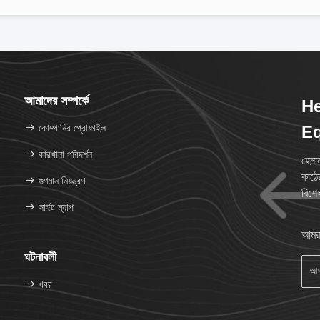
আমাদের সম্পর্কে
H
কোম্পানির প্রোফাইল
E
কারখানা পরিদর্শন
হেনা
কাঠের
গুণমান নিয়ন্ত্রণ
বিশে
সাইট ম্যাপ
আমরা
ঘটনাবলী
খবর