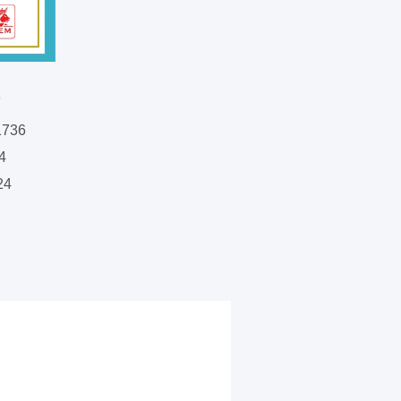
E
1736
24
24