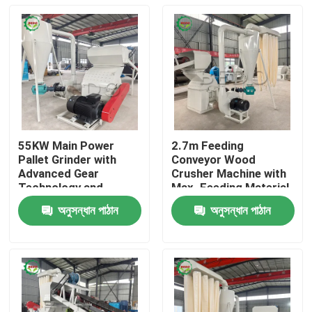
55KW Main Power
2.7m Feeding
Pallet Grinder with
Conveyor Wood
Advanced Gear
Crusher Machine with
Technology and
Max. Feeding Material
Durable Core
Thickness of 100mm
অনুসন্ধান পাঠান
অনুসন্ধান পাঠান
Component
and 2100*1450*1700
বাড়ি
Mm Size
পণ্য
আমাদের সম্পর্কে