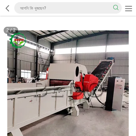
2
/
2