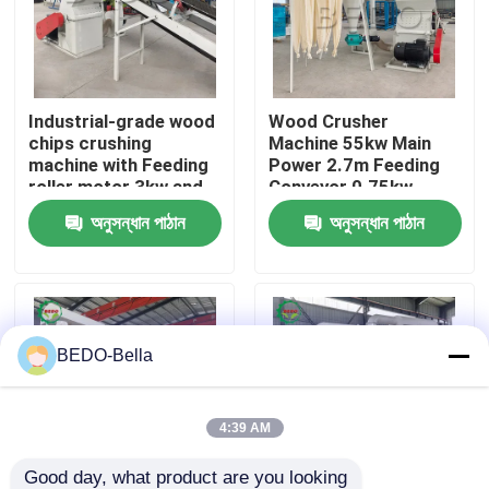
কারখানা ভ্রমণ
Industrial-grade wood
Wood Crusher
মান নিয়ন্ত্রণ
chips crushing
Machine 55kw Main
machine with Feeding
Power 2.7m Feeding
roller motor 3kw and
Conveyor 0.75kw
আমাদের সাথে যোগাযোগ
Fan Power 11kw
Airlock Motor for
অনুসন্ধান পাঠান
অনুসন্ধান পাঠান
Smooth Wood
Crushing
খবর
কাঠ চিপার মেশিন
BEDO-Bella
কাঠ পেষণকারী মেশিন
4:39 AM
কাঠের কাঠের মেশিন
Good day, what product are you looking 