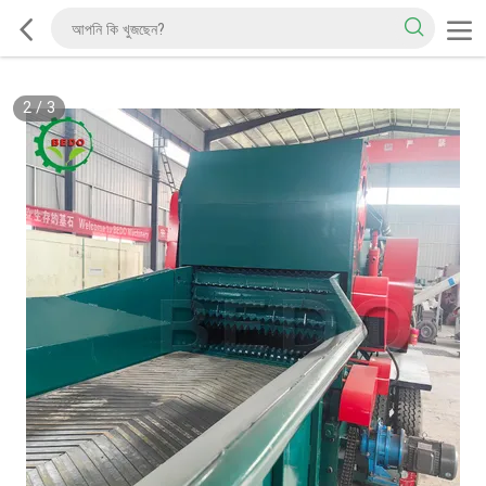
2
/
3