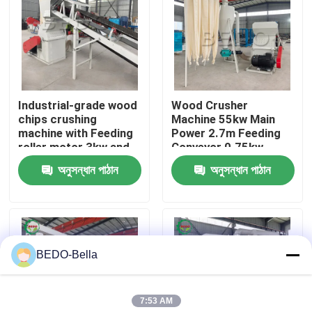
কারখানা ভ্রমণ
মান নিয়ন্ত্রণ
Industrial-grade wood
Wood Crusher
chips crushing
Machine 55kw Main
আমাদের সাথে যোগাযোগ
machine with Feeding
Power 2.7m Feeding
roller motor 3kw and
Conveyor 0.75kw
Fan Power 11kw
Airlock Motor for
অনুসন্ধান পাঠান
অনুসন্ধান পাঠান
খবর
Smooth Wood
Crushing
কাঠ চিপার মেশিন
BEDO-Bella
কাঠ পেষণকারী মেশিন
7:53 AM
কাঠের কাঠের মেশিন