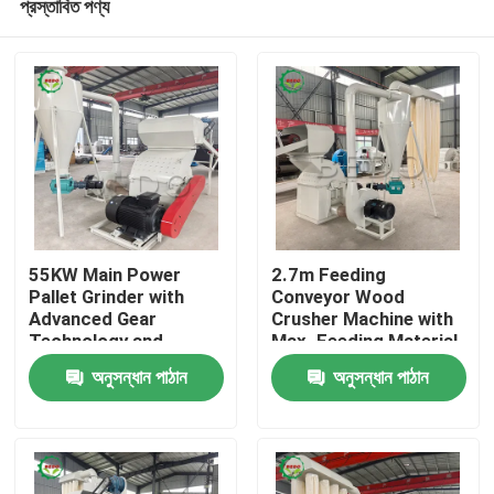
প্রস্তাবিত পণ্য
55KW Main Power
2.7m Feeding
Pallet Grinder with
Conveyor Wood
Advanced Gear
Crusher Machine with
Technology and
Max. Feeding Material
বাড়ি
Durable Core
Thickness of 100mm
অনুসন্ধান পাঠান
অনুসন্ধান পাঠান
Component
and 2100*1450*1700
Mm Size
পণ্য
আমাদের সম্পর্কে