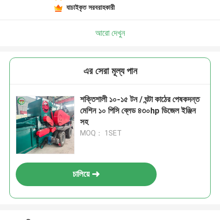
যাচাইকৃত সরবরাহকারী
আরো দেখুন
এর সেরা মূল্য পান
শক্তিশালী ১০-১৫ টন / ঘন্টা কাঠের পেষকদন্ত
মেশিন ১০ পিসি ব্লেড ৪৩০hp ডিজেল ইঞ্জিন
সহ
MOQ： 1SET
চালিয়ে