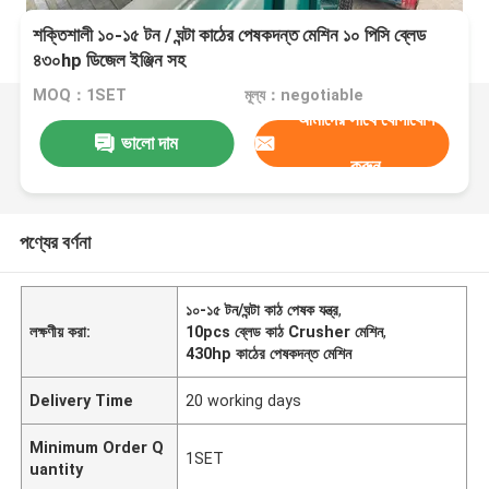
শক্তিশালী ১০-১৫ টন / ঘন্টা কাঠের পেষকদন্ত মেশিন ১০ পিসি ব্লেড
৪৩০hp ডিজেল ইঞ্জিন সহ
MOQ：1SET
মূল্য：negotiable
আমাদের সাথে যোগাযোগ
ভালো দাম
করুন
পণ্যের বর্ণনা
১০-১৫ টন/ঘন্টা কাঠ পেষক যন্ত্র
,
লক্ষণীয় করা:
10pcs ব্লেড কাঠ Crusher মেশিন
,
430hp কাঠের পেষকদন্ত মেশিন
Delivery Time
20 working days
Minimum Order Q
1SET
uantity