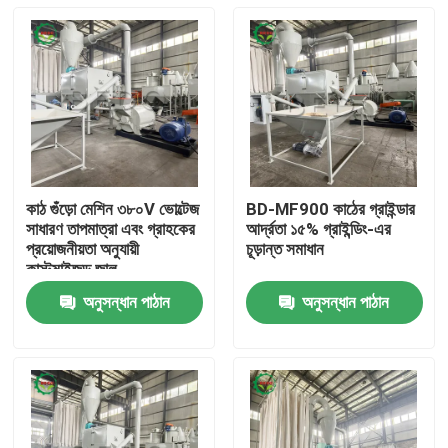
কাঠ গুঁড়ো মেশিন ৩৮০V ভোল্টেজ
BD-MF900 কাঠের গ্রাইন্ডার
সাধারণ তাপমাত্রা এবং গ্রাহকের
আর্দ্রতা ১৫% গ্রাইন্ডিং-এর
প্রয়োজনীয়তা অনুযায়ী
চূড়ান্ত সমাধান
কাস্টমাইজড জাল
অনুসন্ধান পাঠান
অনুসন্ধান পাঠান
বাড়ি
পণ্য
আমাদের সম্পর্কে