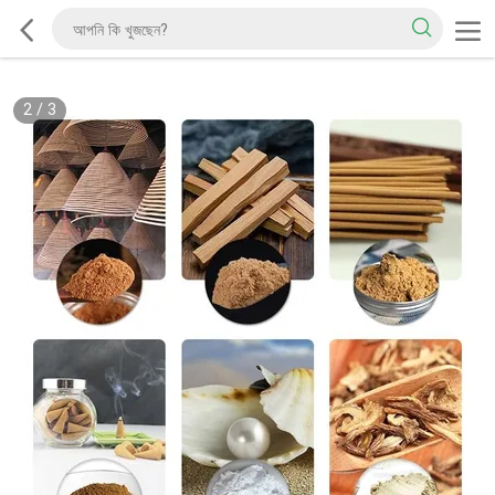
2
/
3