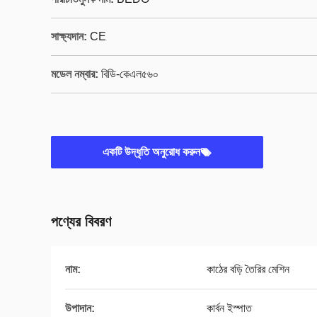
সাক্ষ্যদান:
CE
মডেল নম্বার:
বিডি-কেএল৫৬০
একটি উদ্ধৃতি অনুরোধ করুন
পণ্যের বিবরণ
নাম:
কাঠের বড়ি তৈরির মেশিন
উপাদান:
কার্বন ইস্পাত