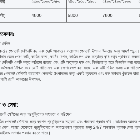
িমি)
২৩০০*১০০০*১৭৮০
২৪০০*১৩০০*১৬০০
২৪০০*১৪০০*১৮০০
েজি)
4800
5800
7800
লিকেশনঃ
ট মেশিন
ের পেললেট মেশিনটি বড় এবং ছোট আকারের বায়োমাস পেললেট উত্পাদন উভয়ের জন্য আদর্শ পছন্দ। এ
দান যেমন পেষণ কাঠ, কাঠের ফালা, কাঠের চিপস, কাঠের লগ এবং অন্যান্য কৃষি বর্জ্য প্রক্রিয়া করত
্ট মেশিনটি একটি শক্ত কাঠামো রয়েছে এবং এটি অত্যন্ত দক্ষ এবং নির্ভরযোগ্য হতে ডিজাইন করা হয়েছ
 কর্মক্ষমতা নিশ্চিত করে।এটি পরিচালনা এবং রক্ষণাবেক্ষণ করা সহজ, এবং এটি শক্তি সঞ্চয় এবং পরিবে
র পেললেট মেশিনটি বায়োমাস পেললেট উৎপাদনের জন্য একটি ব্যয়বহুল এবং দক্ষ সমাধান খুঁজছেন যারা জ
াশাপাশি ছোট আকারের উৎপাদন.
া ও সেবা:
লেট মেশিনের জন্য প্রযুক্তিগত সহায়তা ও পরিষেবা
র পেললেট মেশিনের জন্য ব্যাপক প্রযুক্তিগত সহায়তা এবং পরিষেবা প্রদান করি। আমাদের অভিজ্ঞ প
্ষণ সেবা. আমরা যেকোনো প্রযুক্তিগত বা অপারেশনাল প্রশ্নের জন্য 24/7 অনলাইন গ্রাহক সেবা প্রদ
্টমাইজড সমাধান প্রদান করতে পারে।