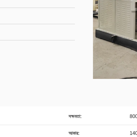
সক্ষমতা:
800
আকার:
14