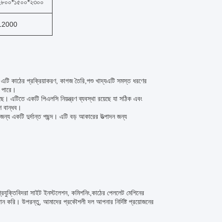
২৮০০*১৫০০*২৩০০
12000
টি কাঠের প্রক্রিয়াকরণ, কাগজ তৈরি,পশু খাদ্যএটি সমস্ত ধরণের
ে পারে।
ে। এটিতে একটি পিএলসি নিয়ন্ত্রণ ব্যবস্থা রয়েছে যা সঠিক এবং
শ বান্ধব।
ন্য একটি দুর্দান্ত পছন্দ। এটি বড় আকারের উত্পাদন জন্য
্রযুক্তিবিদরা সাইট ইনস্টলেশন, কমিশনিং,কাঠের পেললেট মেশিনের
ান করি। উপরন্তু, আমাদের প্রকৌশলী দল আপনার নির্দিষ্ট প্রয়োজনের