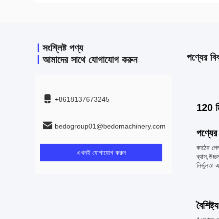
সংশ্লিষ্ট পণ্য
পণ্যের বি
আমাদের সাথে যোগাযোগ করুন
+8618137673245
120 মি
bedogroup01@bedomachinery.com
পণ্যের 
কাঠের পে
এখনই যোগাযোগ করুন
ব্যাস,উচ্
নির্ভুলতা
বৈশিষ্ট্য