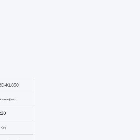
BD-KL850
৩০০০-৪০০০
220
৪-১২