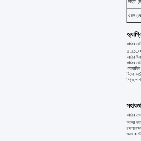
মাত্রা (ম
ওজন (ক
অ্যাপ্
কাঠের পেল্
BEDO কাঠ
কাঠের উপা
কাঠের পেল
ধারাবাহিক
বিডো কাঠে
নিখুঁত,প
সহায়ত
কাঠের পেল
আমরা কাঠে
রক্ষণাবেক
জন্য কাস