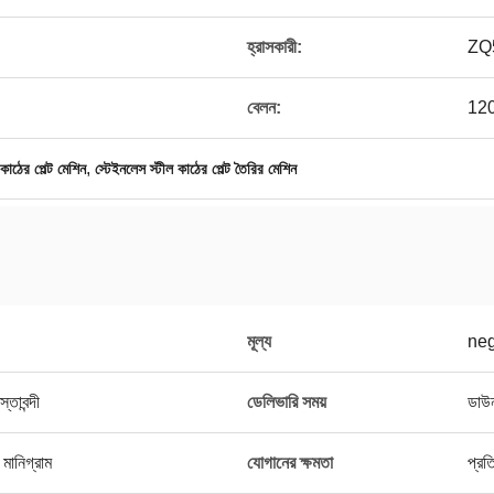
হ্রাসকারী:
ZQ
বেলন:
120
,
রু কাঠের পেল্ট মেশিন
স্টেইনলেস স্টীল কাঠের পেল্ট তৈরির মেশিন
মূল্য
neg
স্তাবন্দী
ডেলিভারি সময়
ডাউন
 মানিগ্রাম
যোগানের ক্ষমতা
প্রত