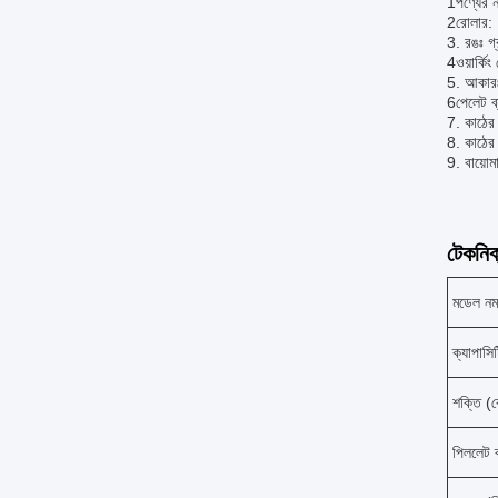
1পণ্যের 
2রোলার: 
3. রঙঃ গ্
4ওয়ার্কি
5. আকা
6পেলেট ব্
7. কাঠের
8. কাঠের
9. বায়োমা
টেকনিক্
মডেল নম
ক্যাপাসিট
শক্তি (
পিললেট ব্