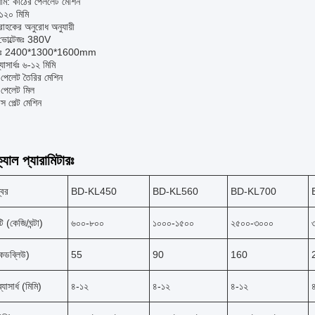
নাম: কাঠের পেললেট মেশিন
১২০ মিমি
রাহকের অনুরোধ অনুযায়ী
ং ভোল্টেজঃ 380V
রঃ 2400*1300*1600mm
যাসার্ধঃ ৬-১২ মিমি
 পেলেট তৈরির মেশিন
 পেলেট মিল
স পেল্ট মেশিন
যাল প্যারামিটারঃ
্বর
BD-KL450
BD-KL560
BD-KL700
ি (কেজি/ঘন্টা)
৬০০-৮০০
১০০০-১৫০০
২৫০০-৩০০০
কেডব্লিউ)
55
90
160
যাসার্ধ (মিমি)
৪-১২
৪-১২
৪-১২