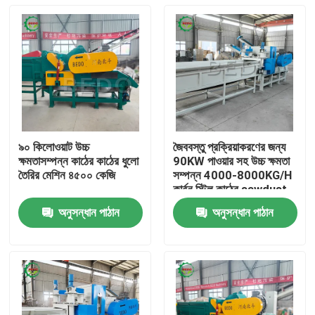
৯০ কিলোওয়াট উচ্চ
জৈববস্তু প্রক্রিয়াকরণের জন্য
ক্ষমতাসম্পন্ন কাঠের কাঠের ধুলো
90KW পাওয়ার সহ উচ্চ ক্ষমতা
তৈরির মেশিন ৪৫০০ কেজি
সম্পন্ন 4000-8000KG/H
কার্বন স্টিল কাঠের sawdust
তৈরির মেশিন
অনুসন্ধান পাঠান
অনুসন্ধান পাঠান
বাড়ি
পণ্য
আমাদের সম্পর্কে