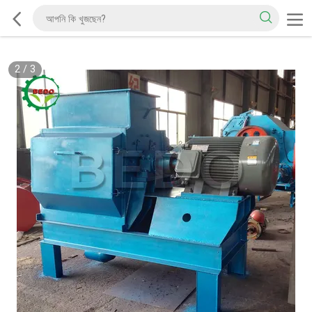
2
/
3