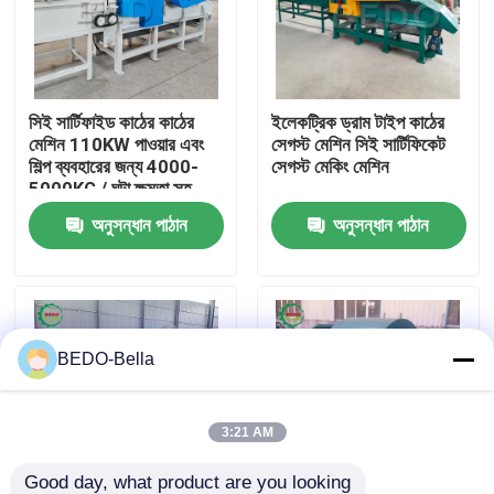
কারখানা ভ্রমণ
সিই সার্টিফাইড কাঠের কাঠের
ইলেকট্রিক ড্রাম টাইপ কাঠের
মান নিয়ন্ত্রণ
মেশিন 110KW পাওয়ার এবং
সেগস্ট মেশিন সিই সার্টিফিকেট
শিল্প ব্যবহারের জন্য 4000-
সেগস্ট মেকিং মেশিন
5000KG / ঘন্টা ক্ষমতা সহ
আমাদের সাথে যোগাযোগ
অনুসন্ধান পাঠান
অনুসন্ধান পাঠান
খবর
কাঠ চিপার মেশিন
BEDO-Bella
কাঠ পেষণকারী মেশিন
3:21 AM
কাঠের কাঠের মেশিন
Good day, what product are you looking 