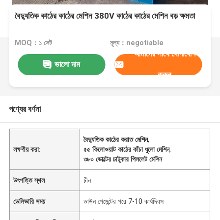
বৈদ্যুতিক কাঠের কাঠের মেশিন 380V কাঠের কাঠের মেশিন বড় ক্ষমতা
MOQ：১ সেট
মূল্য：negotiable
আমাদের সাথে যোগাযোগ
ভালো দাম
করুন
পণ্যের বর্ণনা
বৈদ্যুতিক কাঠের করাত মেশিন
,
লক্ষণীয় করা:
৫৫ কিলোওয়াট কাঠের কাঁচা ধুলো মেশিন
,
৩৮০ ভোল্টের চাটুকার পিললেট মেশিন
উৎপত্তি স্থল
চীন
ডেলিভারি সময়
ডাউন পেমেন্টের পরে 7-10 কার্যদিবস