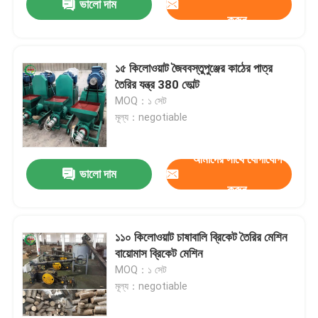
ভালো দাম
করুন
১৫ কিলোওয়াট জৈববস্তুপুঞ্জের কাঠের পাত্র
তৈরির যন্ত্র 380 ভোল্ট
MOQ：১ সেট
মূল্য：negotiable
আমাদের সাথে যোগাযোগ
ভালো দাম
করুন
১১০ কিলোওয়াট চাষাবালি ব্রিকেট তৈরির মেশিন
বায়োমাস ব্রিকেট মেশিন
MOQ：১ সেট
মূল্য：negotiable