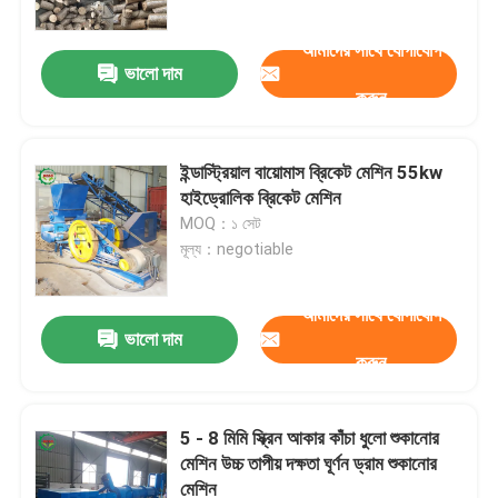
আমাদের সাথে যোগাযোগ
ভালো দাম
করুন
ইন্ডাস্ট্রিয়াল বায়োমাস ব্রিকেট মেশিন 55kw
হাইড্রোলিক ব্রিকেট মেশিন
MOQ：১ সেট
মূল্য：negotiable
আমাদের সাথে যোগাযোগ
ভালো দাম
বাড়ি
করুন
পণ্য
5 - 8 মিমি স্ক্রিন আকার কাঁচা ধুলো শুকানোর
মেশিন উচ্চ তাপীয় দক্ষতা ঘূর্ণন ড্রাম শুকানোর
মেশিন
আমাদের সম্পর্কে