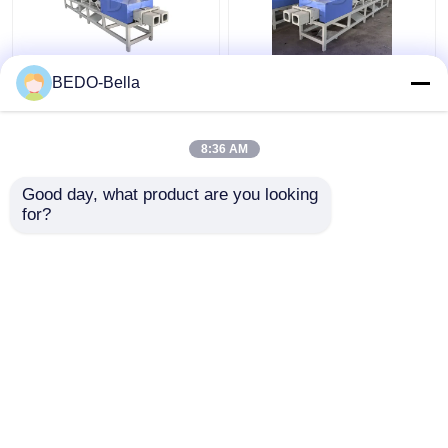
ইউরোপীয় কম্প্রেসড সেগস্ট
ইউরো প্যালেটের জন্য 380 ভোল্ট
BEDO-Bella
প্যালেট ব্লক তৈরির মেশিন সিই
স্বয়ংক্রিয় কাঠের পল্ট ব্লক তৈরির
অনুমোদিত
মেশিন
8:36 AM
ভালো দাম
ভালো দাম
Good day, what product are you looking 
for?
আমাদের সাথে যোগাযোগ করুন
আমাদের সাথে যোগাযোগ করুন
আরো দেখুন
বাড়ি
আমাদের সম্পর্কে
আমাদের সাথে যোগাযোগ করুন
Desktop Site
সাইট ম্যাপ
গোপনীয়তা নীতি