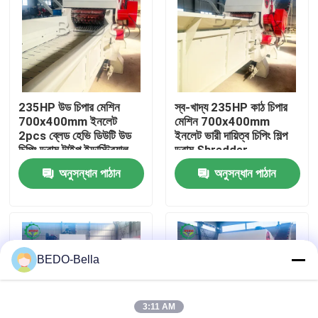
কারখানা ভ্রমণ
মান নিয়ন্ত্রণ
235HP উড চিপার মেশিন
স্ব-খাদ্য 235HP কাঠ চিপার
700x400mm ইনলেট
মেশিন 700x400mm
আমাদের সাথে যোগাযোগ
2pcs ব্লেড হেভি ডিউটি ​​উড
ইনলেট ভারী দায়িত্ব চিপিং শিল্প
চিপিং ড্রাম টাইপ ইন্ডাস্ট্রিয়াল
ড্রাম Shredder
শ্রেডার
অনুসন্ধান পাঠান
অনুসন্ধান পাঠান
খবর
কাঠ চিপার মেশিন
BEDO-Bella
কাঠ পেষণকারী মেশিন
3:11 AM
কাঠের কাঠের মেশিন