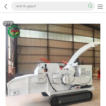
2
/
2