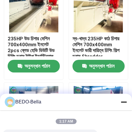
কারখানা ভ্রমণ
মান নিয়ন্ত্রণ
235HP উড চিপার মেশিন
স্ব-খাদ্য 235HP কাঠ চিপার
700x400mm ইনলেট
মেশিন 700x400mm
2pcs ব্লেড হেভি ডিউটি ​​উড
ইনলেট ভারী দায়িত্ব চিপিং শিল্প
আমাদের সাথে যোগাযোগ
চিপিং ড্রাম টাইপ ইন্ডাস্ট্রিয়াল
ড্রাম Shredder
শ্রেডার
অনুসন্ধান পাঠান
অনুসন্ধান পাঠান
খবর
কাঠ চিপার মেশিন
BEDO-Bella
কাঠ পেষণকারী মেশিন
1:17 AM
কাঠের কাঠের মেশিন