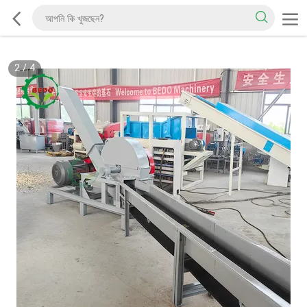
2
/
4