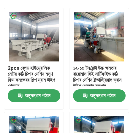
2pcs ব্লেড হাইড্রোলিক
১২-১৫ টন/ঘন্টা উচ্চ ক্ষমতার
মোটর কাঠ চিপার মেশিন মসৃণ
বায়োমাস সিই সার্টিফাইড কাঠ
ফিড কনভেয়র শিল্প ড্রাম টাইপ
চিপার মেশিন ইন্ডাস্ট্রিয়াল ড্রাম
শ্রেডার
টাইপ শ্রেডার সরঞ্জাম
বাড়ি
অনুসন্ধান পাঠান
অনুসন্ধান পাঠান
পণ্য
আমাদের সম্পর্কে