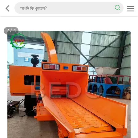
2
/
4