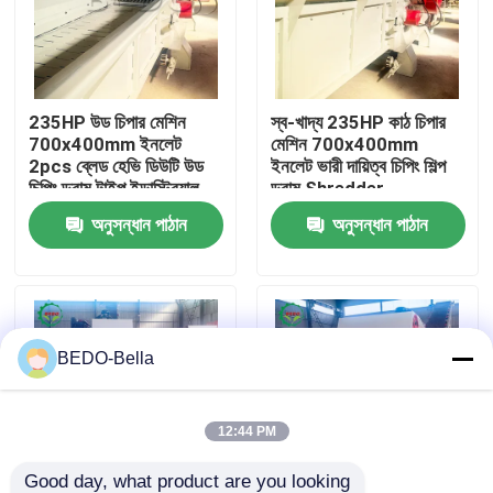
কারখানা ভ্রমণ
235HP উড চিপার মেশিন
স্ব-খাদ্য 235HP কাঠ চিপার
মান নিয়ন্ত্রণ
700x400mm ইনলেট
মেশিন 700x400mm
2pcs ব্লেড হেভি ডিউটি ​​উড
ইনলেট ভারী দায়িত্ব চিপিং শিল্প
চিপিং ড্রাম টাইপ ইন্ডাস্ট্রিয়াল
ড্রাম Shredder
আমাদের সাথে যোগাযোগ
শ্রেডার
অনুসন্ধান পাঠান
অনুসন্ধান পাঠান
খবর
কাঠ চিপার মেশিন
BEDO-Bella
কাঠ পেষণকারী মেশিন
12:44 PM
কাঠের কাঠের মেশিন
Good day, what product are you looking 