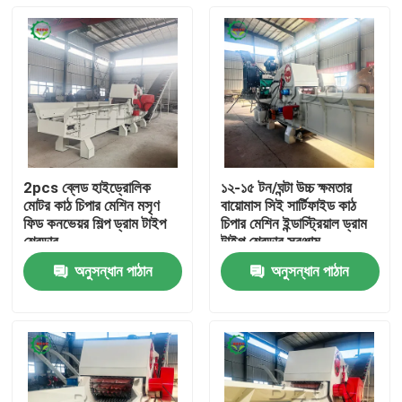
2pcs ব্লেড হাইড্রোলিক
১২-১৫ টন/ঘন্টা উচ্চ ক্ষমতার
মোটর কাঠ চিপার মেশিন মসৃণ
বায়োমাস সিই সার্টিফাইড কাঠ
ফিড কনভেয়র শিল্প ড্রাম টাইপ
চিপার মেশিন ইন্ডাস্ট্রিয়াল ড্রাম
শ্রেডার
টাইপ শ্রেডার সরঞ্জাম
অনুসন্ধান পাঠান
অনুসন্ধান পাঠান
বাড়ি
পণ্য
আমাদের সম্পর্কে