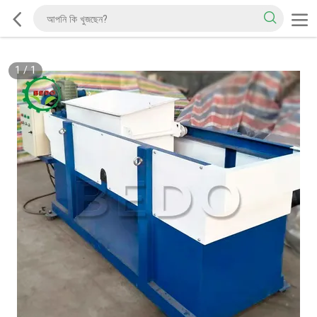
1
/
1