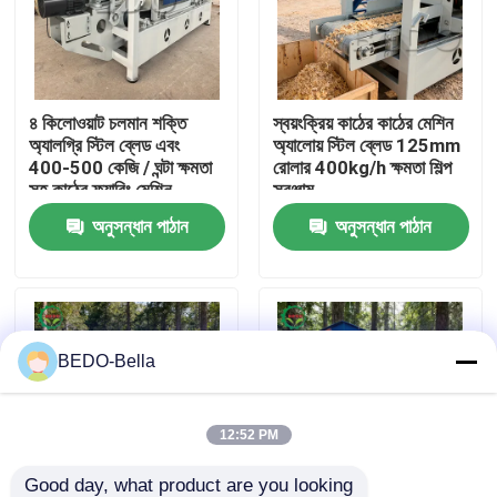
কারখানা ভ্রমণ
৪ কিলোওয়াট চলমান শক্তি
স্বয়ংক্রিয় কাঠের কাঠের মেশিন
মান নিয়ন্ত্রণ
অ্যালগ্রি স্টিল ব্লেড এবং
অ্যালোয় স্টিল ব্লেড 125mm
400-500 কেজি / ঘন্টা ক্ষমতা
রোলার 400kg/h ক্ষমতা শিল্প
সহ কাঠের ফ্যাবিং মেশিন
সরঞ্জাম
আমাদের সাথে যোগাযোগ
অনুসন্ধান পাঠান
অনুসন্ধান পাঠান
খবর
কাঠ চিপার মেশিন
BEDO-Bella
কাঠ পেষণকারী মেশিন
12:52 PM
কাঠের কাঠের মেশিন
Good day, what product are you looking 