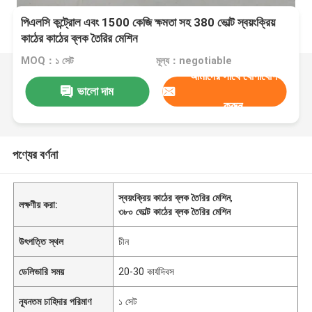
পিএলসি কন্ট্রোল এবং 1500 কেজি ক্ষমতা সহ 380 ভোল্ট স্বয়ংক্রিয়
কাঠের কাঠের ব্লক তৈরির মেশিন
MOQ：১ সেট
মূল্য：negotiable
আমাদের সাথে যোগাযোগ
ভালো দাম
করুন
পণ্যের বর্ণনা
স্বয়ংক্রিয় কাঠের ব্লক তৈরির মেশিন
,
লক্ষণীয় করা:
৩৮০ ভোল্ট কাঠের ব্লক তৈরির মেশিন
উৎপত্তি স্থল
চীন
ডেলিভারি সময়
20-30 কার্যদিবস
ন্যূনতম চাহিদার পরিমাণ
১ সেট