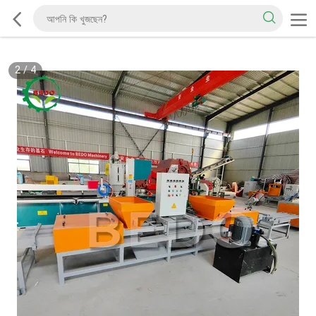
2
/
4