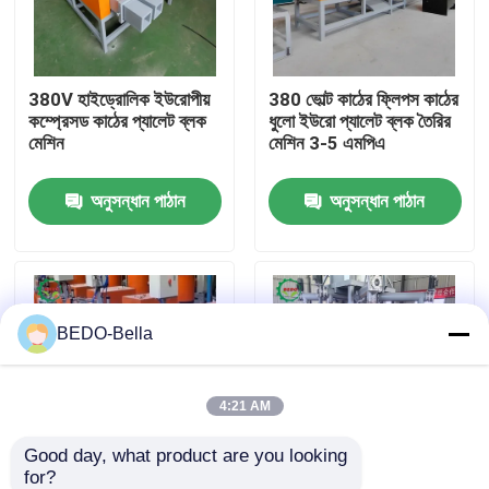
কারখানা ভ্রমণ
380V হাইড্রোলিক ইউরোপীয়
380 ভোল্ট কাঠের ফ্লিপস কাঠের
কম্প্রেসড কাঠের প্যালেট ব্লক
ধুলো ইউরো প্যালেট ব্লক তৈরির
মান নিয়ন্ত্রণ
মেশিন
মেশিন 3-5 এমপিএ
অনুসন্ধান পাঠান
অনুসন্ধান পাঠান
আমাদের সাথে যোগাযোগ
খবর
BEDO-Bella
কাঠ চিপার মেশিন
কাঠ পেষণকারী মেশিন
4:21 AM
Good day, what product are you looking 
কাঠের কাঠের মেশিন
for?
BEDO কাঠের করাত প্যালেট
380V কাঠের sawdust ব্লক