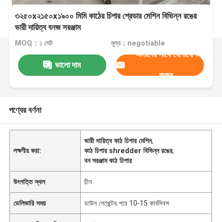
৩২৫০x২১৫০x১৯০০ মিমি কাঠের চিপার শ্রেডার মেশিন বিভিন্ন রঙের
ভারী দায়িত্ব বনজ সরঞ্জাম
MOQ：১ সেট
মূল্য：negotiable
আমাদের সাথে যোগাযোগ
ভালো দাম
করুন
পণ্যের বর্ণনা
ভারী দায়িত্ব কাঠ চিপার মেশিন
,
লক্ষণীয় করা:
কাঠ চিপার shredder বিভিন্ন রঙের
,
বন সরঞ্জাম কাঠ চিপার
উৎপত্তি স্থল
চীন
ডেলিভারি সময়
ডাউন পেমেন্টের পরে 10-15 কার্যদিবস