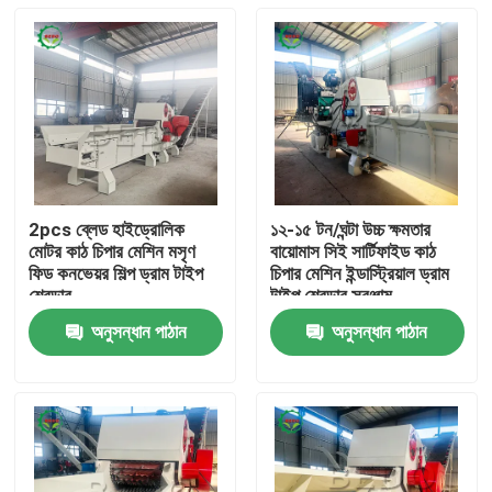
2pcs ব্লেড হাইড্রোলিক
১২-১৫ টন/ঘন্টা উচ্চ ক্ষমতার
মোটর কাঠ চিপার মেশিন মসৃণ
বায়োমাস সিই সার্টিফাইড কাঠ
ফিড কনভেয়র শিল্প ড্রাম টাইপ
চিপার মেশিন ইন্ডাস্ট্রিয়াল ড্রাম
শ্রেডার
টাইপ শ্রেডার সরঞ্জাম
অনুসন্ধান পাঠান
অনুসন্ধান পাঠান
বাড়ি
পণ্য
আমাদের সম্পর্কে