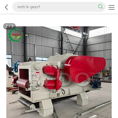
2
/
3