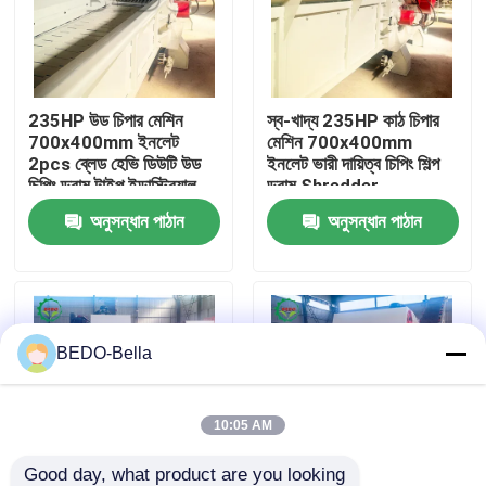
কারখানা ভ্রমণ
235HP উড চিপার মেশিন
স্ব-খাদ্য 235HP কাঠ চিপার
মান নিয়ন্ত্রণ
700x400mm ইনলেট
মেশিন 700x400mm
2pcs ব্লেড হেভি ডিউটি ​​উড
ইনলেট ভারী দায়িত্ব চিপিং শিল্প
চিপিং ড্রাম টাইপ ইন্ডাস্ট্রিয়াল
ড্রাম Shredder
আমাদের সাথে যোগাযোগ
শ্রেডার
অনুসন্ধান পাঠান
অনুসন্ধান পাঠান
খবর
কাঠ চিপার মেশিন
BEDO-Bella
কাঠ পেষণকারী মেশিন
10:05 AM
কাঠের কাঠের মেশিন
Good day, what product are you looking 