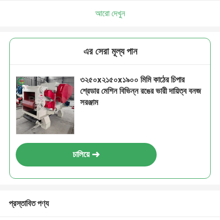
আরো দেখুন
এর সেরা মূল্য পান
৩২৫০x২১৫০x১৯০০ মিমি কাঠের চিপার
শ্রেডার মেশিন বিভিন্ন রঙের ভারী দায়িত্ব বনজ
সরঞ্জাম
চালিয়ে
প্রস্তাবিত পণ্য