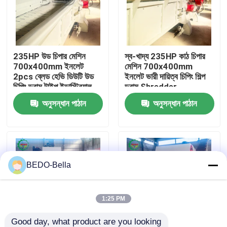
কারখানা ভ্রমণ
235HP উড চিপার মেশিন
স্ব-খাদ্য 235HP কাঠ চিপার
মান নিয়ন্ত্রণ
700x400mm ইনলেট
মেশিন 700x400mm
2pcs ব্লেড হেভি ডিউটি ​​উড
ইনলেট ভারী দায়িত্ব চিপিং শিল্প
চিপিং ড্রাম টাইপ ইন্ডাস্ট্রিয়াল
ড্রাম Shredder
আমাদের সাথে যোগাযোগ
শ্রেডার
অনুসন্ধান পাঠান
অনুসন্ধান পাঠান
খবর
কাঠ চিপার মেশিন
BEDO-Bella
কাঠ পেষণকারী মেশিন
1:25 PM
কাঠের কাঠের মেশিন
Good day, what product are you looking 