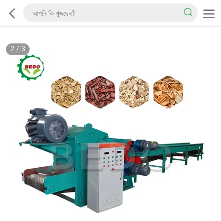
2
/
3