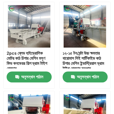
2pcs ব্লেড হাইড্রোলিক
১২-১৫ টন/ঘন্টা উচ্চ ক্ষমতার
মোটর কাঠ চিপার মেশিন মসৃণ
বায়োমাস সিই সার্টিফাইড কাঠ
ফিড কনভেয়র শিল্প ড্রাম টাইপ
চিপার মেশিন ইন্ডাস্ট্রিয়াল ড্রাম
শ্রেডার
টাইপ শ্রেডার সরঞ্জাম
অনুসন্ধান পাঠান
অনুসন্ধান পাঠান
বাড়ি
পণ্য
আমাদের সম্পর্কে