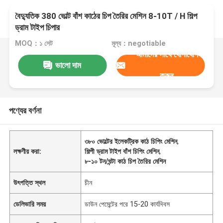
বৈদ্যুতিক 380 ভোল্ট বাঁশ কাঠের চিপ তৈরির মেশিন 8-10T / H শিল্প
ড্রাম টাইপ চিপার
MOQ：১ সেট
মূল্য：negotiable
আমাদের সাথে যোগাযোগ
ভালো দাম
করুন
পণ্যের বর্ণনা
৩৮০ ভোল্টের ইলেকট্রিক কাঠ চিপিং মেশিন
,
লক্ষণীয় করা:
শিল্পী ড্রাম টাইপ বাঁশ চিপিং মেশিন
,
৮-১০ টন/ঘন্টা কাঠ চিপ তৈরির মেশিন
উৎপত্তি স্থল
চীন
ডেলিভারি সময়
ডাউন পেমেন্টের পরে 15-20 কার্যদিবস